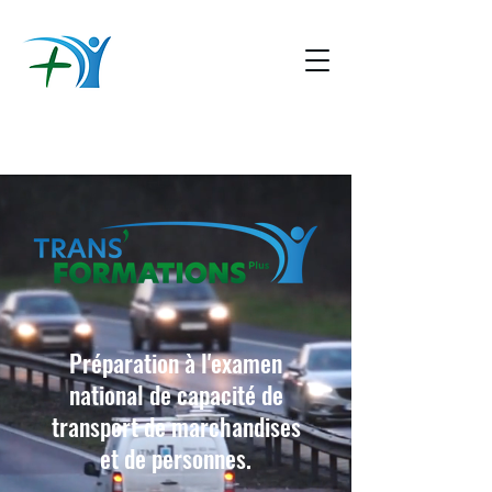
TRANS'
FORMATIONS
PLUS
Préparation à l'examen
national de capacité de
transport de marchandises
et de personnes.