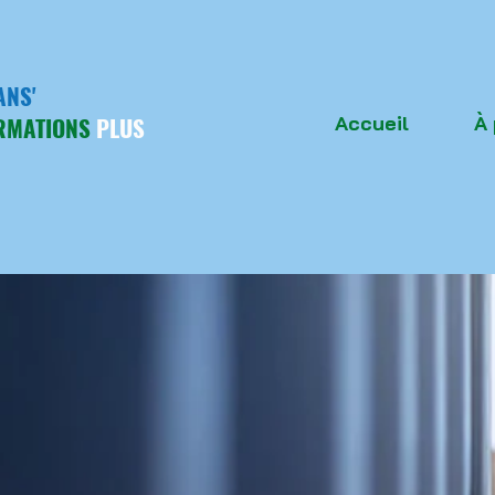
ANS'
RMATIONS
PLUS
Accueil
À