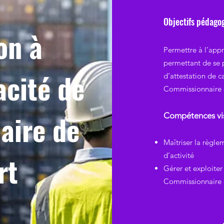
Objectifs pédago
on à
Permettre à l’appr
permettant de se 
acité de
d’attestation de c
Commissionnaire 
aire de
Compétences vi
Maîtriser la règl
rt
d’activité
Gérer et exploiter
Commissionnaire 