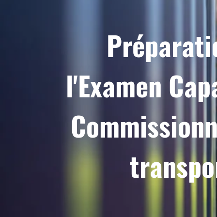
Préparati
l'Examen Cap
Commissionn
transpo