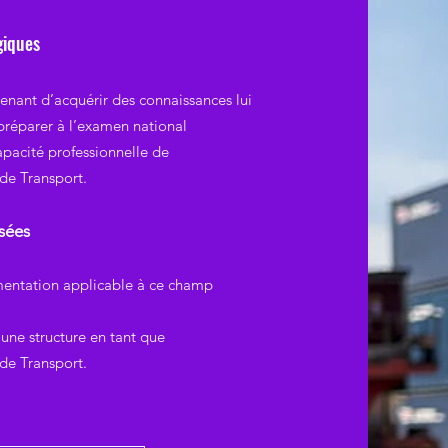
giques
enant d’acquérir des connaissances lui
préparer à l’examen national
apacité p
rofessionn
elle de
de Transport.
sée
s
ementation applicable à ce champ
 une structure en tant que
de Transport.