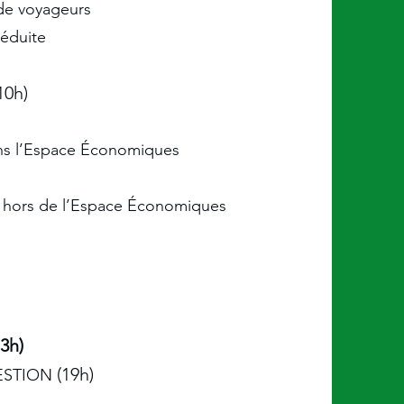
de voyageurs
réduite
10h)
dans l’Espace Économiques
et hors de l’Espace Économiques
h)​
(19
h)
ESTION