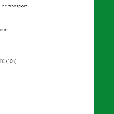
s de transport
eurs
(10
h)
ITE