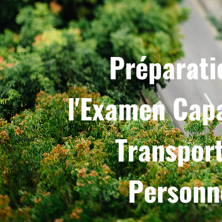
Préparati
l'Examen Cap
Transpor
Personn