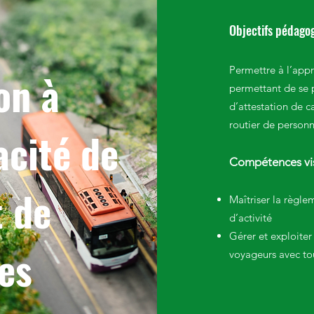
Objectifs pédago
Permettre à l’appr
on à
permettant de se 
d’attestation de c
routier de person
acité de
Compétences vi
t
de
Maîtriser la règl
d’activité
Gérer et exploiter
es
voyageurs avec to